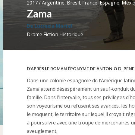
2017 / Argentine, Bresil, France, Espagne, Mexi
Zama
De Lucrecia Martel
Drame
Fiction
Historique
D’APRÈS LE ROMAN ÉPONYME DE ANTONIO DI BEN
Dans une colonie espagnole de l’Amérique latine 
Zama attend désespérément un sauf-conduit du vi
famille. Dans l’intervalle, tous ses privilèges 
son voyeurisme ou refusent ses avances, les h
le moquent, le territoire sur lequel il croyait 
à poursuivre avec une troupe de mercenaires un
aveuglement.