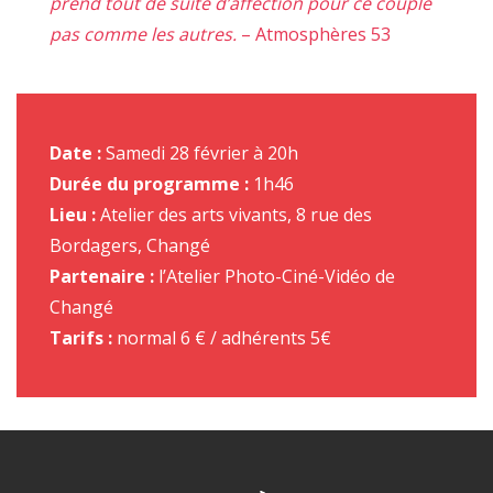
prend tout de suite d’affection pour ce couple
pas comme les autres.
– Atmosphères 53
Date :
Samedi 28 février à 20h
Durée du programme :
1h46
Lieu :
Atelier des arts vivants, 8 rue des
Bordagers, Changé
Partenaire :
l’Atelier Photo-Ciné-Vidéo de
Changé
Tarifs :
normal 6 € / adhérents 5€